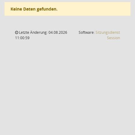
Keine Daten gefunden.
Letzte Änderung: 04.08.2026
Software:
Sitzungsdienst
(Wird in
11:00:59
Session