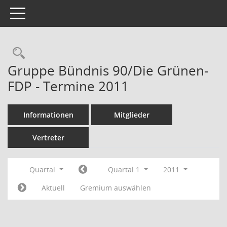
Toggle navigation
Rechercheauswahl
Gruppe Bündnis 90/Die Grünen-
FDP - Termine 2011
Informationen
Mitglieder
Vertreter
Quartal
Quartal 1
2011
Aktuell
Gremium auswählen