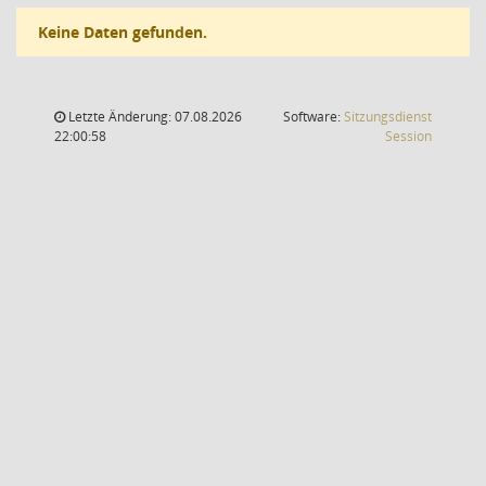
Keine Daten gefunden.
Letzte Änderung: 07.08.2026
Software:
Sitzungsdienst
(Wird in
22:00:58
Session