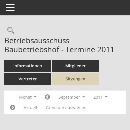
Toggle navigation
Rechercheauswahl
Betriebsausschuss
Baubetriebshof - Termine 2011
Informationen
Mitglieder
Vertreter
Sitzungen
Monat
September
2011
Aktuell
Gremium auswählen