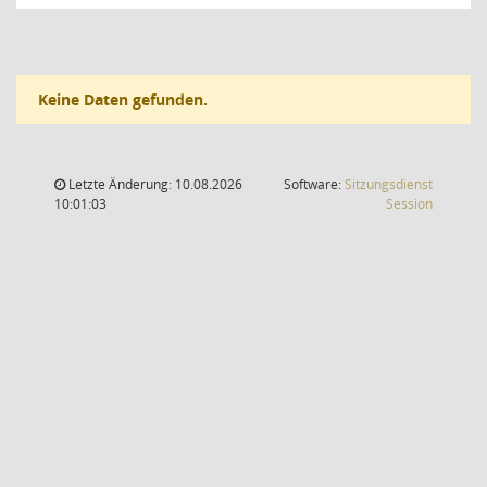
Keine Daten gefunden.
Letzte Änderung: 10.08.2026
Software:
Sitzungsdienst
(Wird in
10:01:03
Session