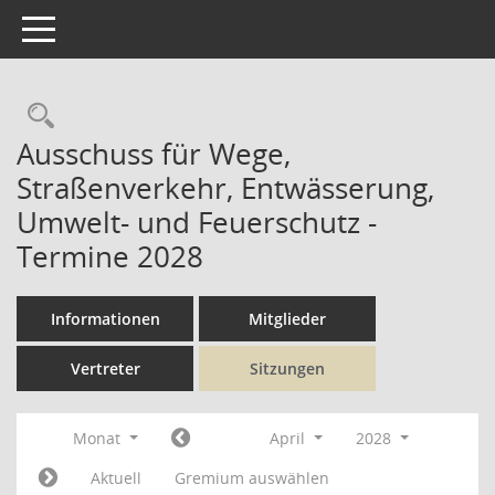
Toggle navigation
Rechercheauswahl
Ausschuss für Wege,
Straßenverkehr, Entwässerung,
Umwelt- und Feuerschutz -
Termine 2028
Informationen
Mitglieder
Vertreter
Sitzungen
Monat
April
2028
Aktuell
Gremium auswählen