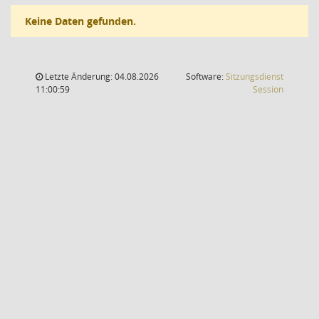
Keine Daten gefunden.
Letzte Änderung: 04.08.2026
Software:
Sitzungsdienst
(Wird in
11:00:59
Session