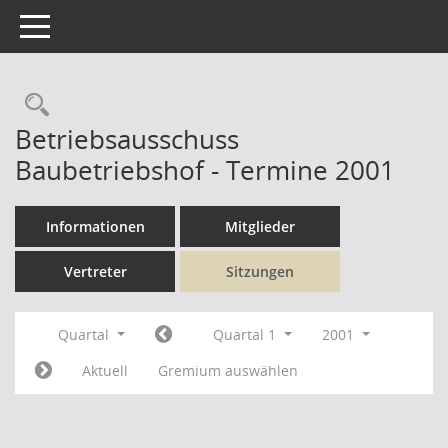
Toggle navigation
Rechercheauswahl
Betriebsausschuss
Baubetriebshof - Termine 2001
Informationen
Mitglieder
Vertreter
Sitzungen
Quartal
Quartal 1
2001
Aktuell
Gremium auswählen