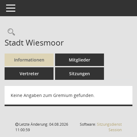
Toggle navigation
Rechercheauswahl
Stadt Wiesmoor
Informationen
Mitglieder
Vertreter
Sitzungen
Keine Angaben zum Gremium gefunden.
Letzte Änderung: 04.08.2026
Software:
Sitzungsdienst
(Wird in
11:00:59
Session