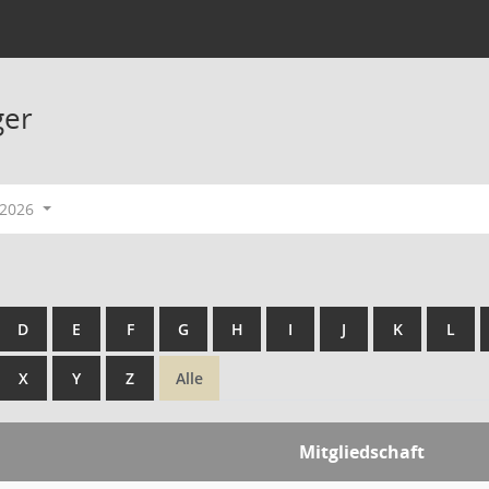
ger
-2026
D
E
F
G
H
I
J
K
L
X
Y
Z
Alle
Mitgliedschaft