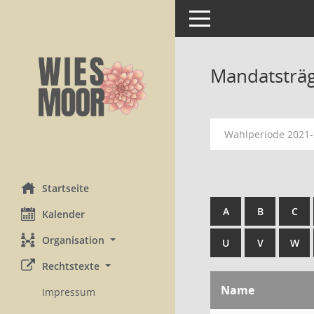
Toggle navigation
Mandatsträ
Wahlperiode 2021
Startseite
A
B
C
Kalender
Organisation
U
V
W
Rechtstexte
Name
Impressum