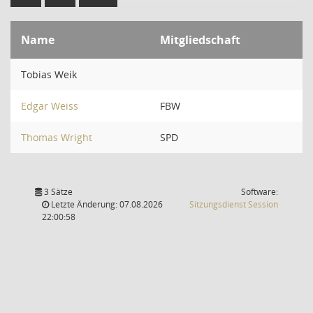
Name
Mitgliedschaft
Tobias Weik
Edgar Weiss
FBW
Thomas Wright
SPD
3 Sätze
Software:
(Wird in
Letzte Änderung: 07.08.2026
Sitzungsdienst
Session
22:00:58