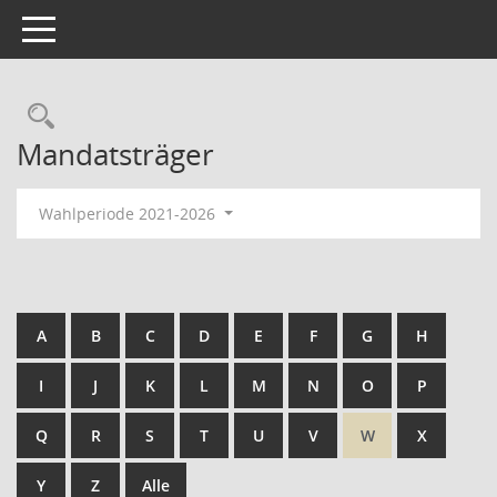
Toggle navigation
Rechercheauswahl
Mandatsträger
Wahlperiode 2021-2026
A
B
C
D
E
F
G
H
I
J
K
L
M
N
O
P
Q
R
S
T
U
V
W
X
Y
Z
Alle