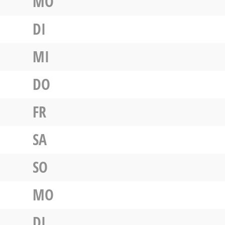
MO
DI
MI
DO
FR
SA
SO
MO
DI