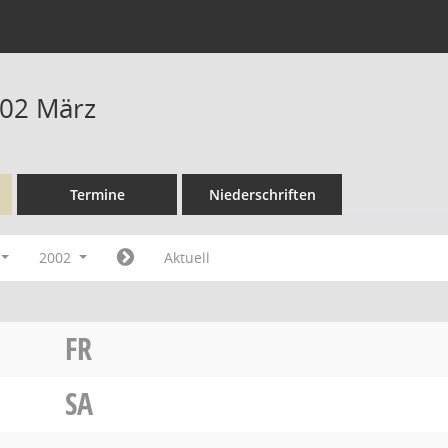
002 März
Termine
Niederschriften
2002
Aktuell
FR
SA