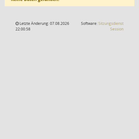
Letzte Änderung: 07.08.2026
Software:
Sitzungsdienst
(Wird in
22:00:58
Session