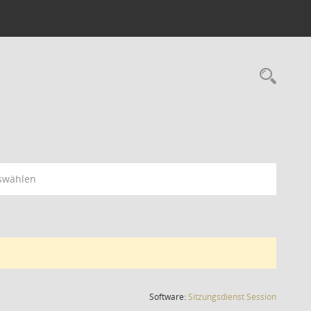
Rec
swählen
(Wird in
Software:
Sitzungsdienst
Session