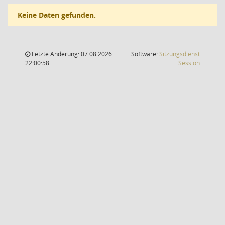
Keine Daten gefunden.
Letzte Änderung: 07.08.2026
Software:
Sitzungsdienst
(Wird in
22:00:58
Session