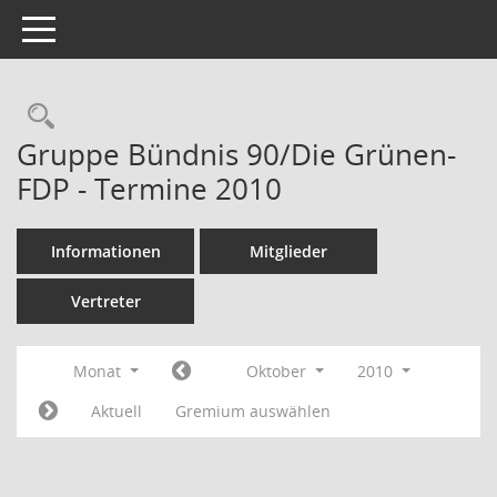
Toggle navigation
Rechercheauswahl
Gruppe Bündnis 90/Die Grünen-
FDP - Termine 2010
Informationen
Mitglieder
Vertreter
Monat
Oktober
2010
Aktuell
Gremium auswählen