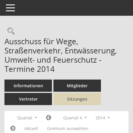
Toggle navigation
Rechercheauswahl
Ausschuss für Wege,
Straßenverkehr, Entwässerung,
Umwelt- und Feuerschutz -
Termine 2014
Informationen
Mitglieder
Vertreter
Sitzungen
Quartal
Quartal 4
2014
Aktuell
Gremium auswählen