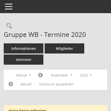
Toggle navigation
Rechercheauswahl
Gruppe WB - Termine 2020
Informationen
Mitglieder
Vertreter
Monat
November
2020
Aktuell
Gremium auswählen
Keine Daten gefunden.