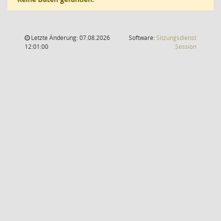
Letzte Änderung: 07.08.2026
Software:
Sitzungsdienst
(Wird in
12:01:00
Session