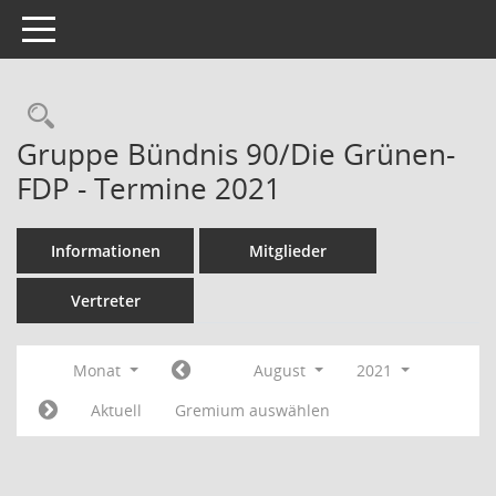
Toggle navigation
Rechercheauswahl
Gruppe Bündnis 90/Die Grünen-
FDP - Termine 2021
Informationen
Mitglieder
Vertreter
Monat
August
2021
Aktuell
Gremium auswählen