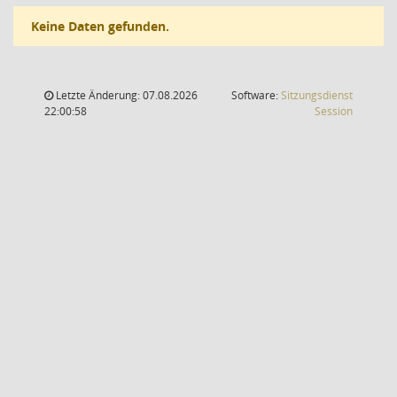
Keine Daten gefunden.
Letzte Änderung: 07.08.2026
Software:
Sitzungsdienst
(Wird in
22:00:58
Session