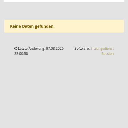
Keine Daten gefunden.
Letzte Änderung: 07.08.2026
Software:
Sitzungsdienst
(Wird in
22:00:58
Session