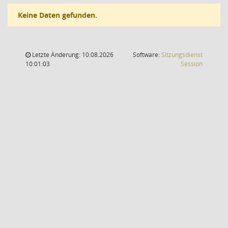
Keine Daten gefunden.
Letzte Änderung: 10.08.2026
Software:
Sitzungsdienst
(Wird in
10:01:03
Session