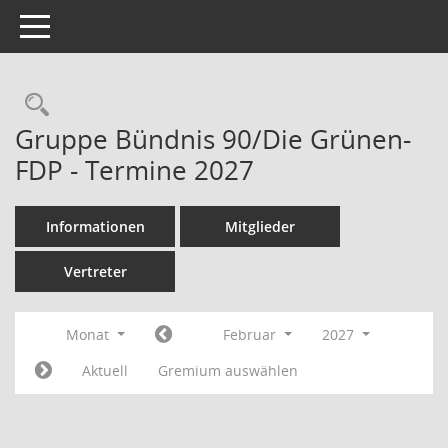
Toggle navigation
Rechercheauswahl
Gruppe Bündnis 90/Die Grünen-
FDP - Termine 2027
Informationen
Mitglieder
Vertreter
Monat
Februar
2027
Aktuell
Gremium auswählen