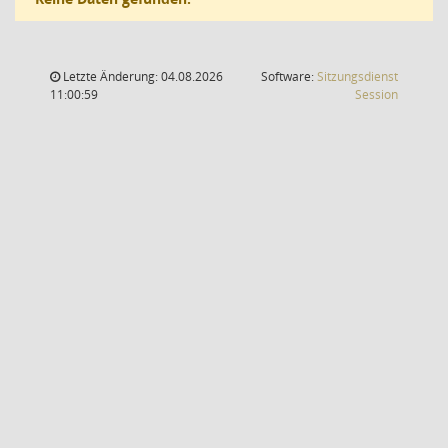
Letzte Änderung: 04.08.2026
Software:
Sitzungsdienst
(Wird in
11:00:59
Session