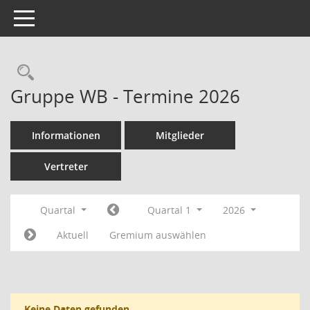
Toggle navigation
Rechercheauswahl
Gruppe WB - Termine 2026
Informationen
Mitglieder
Vertreter
Quartal
Quartal 1
2026
Aktuell
Gremium auswählen
Keine Daten gefunden.