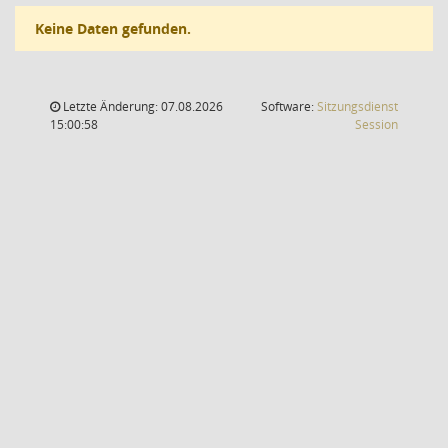
Keine Daten gefunden.
Letzte Änderung: 07.08.2026
Software:
Sitzungsdienst
(Wird in
15:00:58
Session