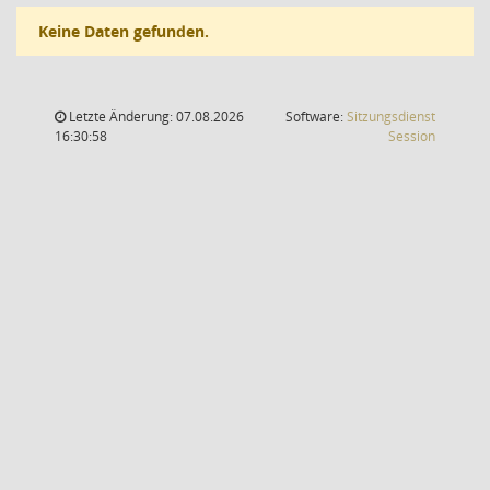
Keine Daten gefunden.
Letzte Änderung: 07.08.2026
Software:
Sitzungsdienst
(Wird in
16:30:58
Session