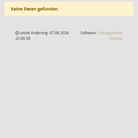
Keine Daten gefunden.
Letzte Änderung: 07.08.2026
Software:
Sitzungsdienst
(Wird in
22:00:58
Session