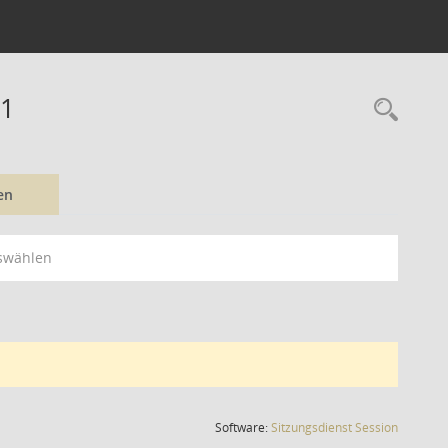
11
Rec
en
swählen
(Wird in
Software:
Sitzungsdienst
Session