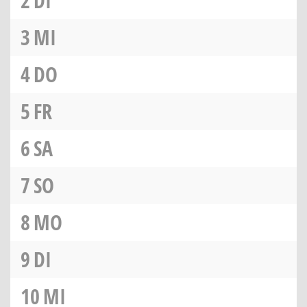
2
DI
3
MI
4
DO
5
FR
6
SA
7
SO
8
MO
9
DI
10
MI