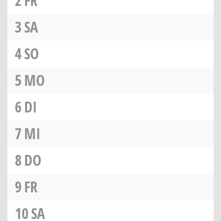
2
FR
3
SA
4
SO
5
MO
6
DI
7
MI
8
DO
9
FR
10
SA