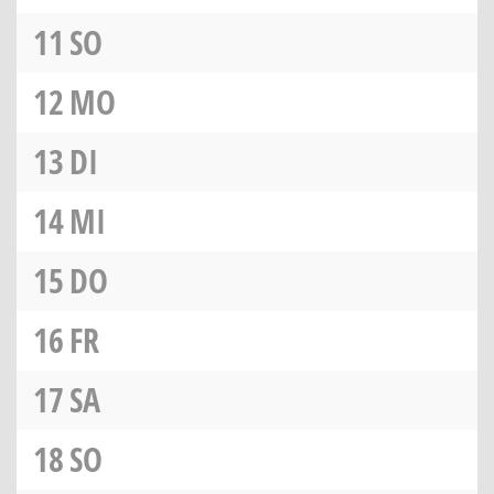
11
SO
12
MO
13
DI
14
MI
15
DO
16
FR
17
SA
18
SO