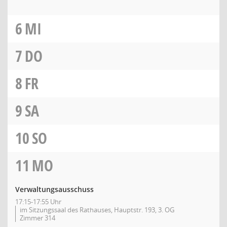
6
MI
7
DO
8
FR
9
SA
10
SO
11
MO
Verwaltungsausschuss
17:15-17:55 Uhr
im Sitzungssaal des Rathauses, Hauptstr. 193, 3. OG
Zimmer 314