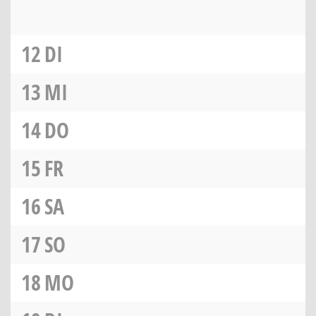
12
DI
13
MI
14
DO
15
FR
16
SA
17
SO
18
MO