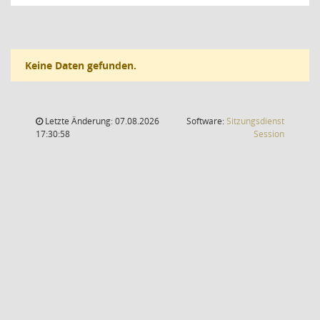
Keine Daten gefunden.
Letzte Änderung: 07.08.2026
Software:
Sitzungsdienst
(Wird in
17:30:58
Session