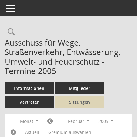
Toggle navigation
Rechercheauswahl
Ausschuss für Wege,
Straßenverkehr, Entwässerung,
Umwelt- und Feuerschutz -
Termine 2005
Informationen
Mitglieder
Vertreter
Sitzungen
Monat
Februar
2005
Aktuell
Gremium auswählen