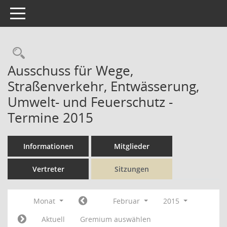
Toggle navigation
Rechercheauswahl
Ausschuss für Wege,
Straßenverkehr, Entwässerung,
Umwelt- und Feuerschutz -
Termine 2015
Informationen
Mitglieder
Vertreter
Sitzungen
Monat
Februar
2015
Aktuell
Gremium auswählen