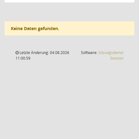
Keine Daten gefunden.
Letzte Änderung: 04.08.2026
Software:
Sitzungsdienst
(Wird in
11:00:59
Session