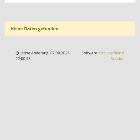
Keine Daten gefunden.
Letzte Änderung: 07.08.2026
Software:
Sitzungsdienst
(Wird in
22:00:58
Session