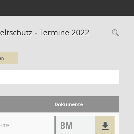
eltschutz - Termine 2022
Rec
en
Dokumente
BM
er 315