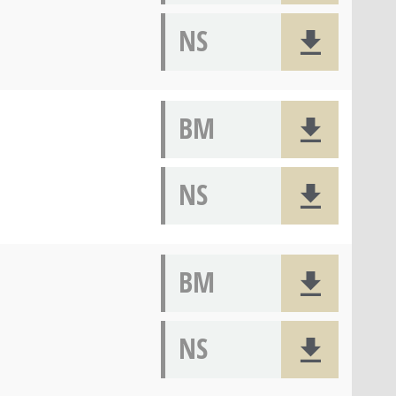
NS
BM
NS
BM
NS