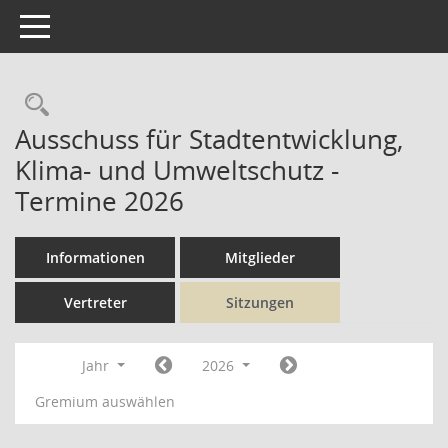
Toggle navigation
Rechercheauswahl
Ausschuss für Stadtentwicklung,
Klima- und Umweltschutz -
Termine 2026
Informationen
Mitglieder
Vertreter
Sitzungen
Jahr
2026
Gremium auswählen