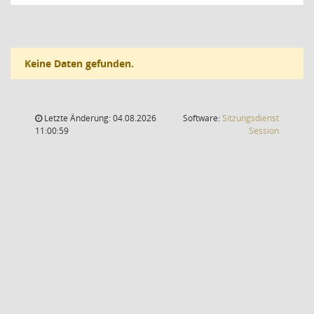
Keine Daten gefunden.
Letzte Änderung: 04.08.2026
Software:
Sitzungsdienst
(Wird in
11:00:59
Session