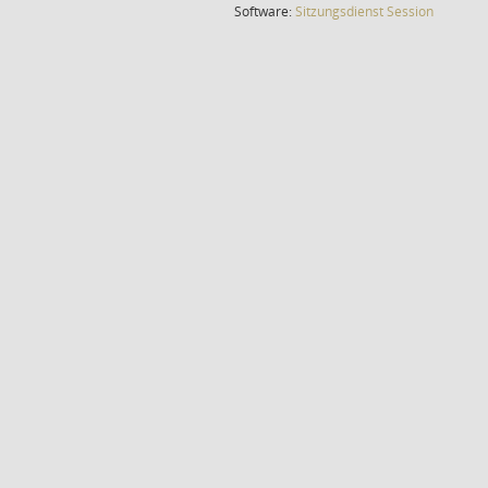
(Wird in
Software:
Sitzungsdienst
Session