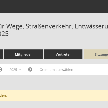
ür Wege, Straßenverkehr, Entwässer
025
Mitglieder
Vertreter
Sitzung
2025
Gremium auswählen
den.