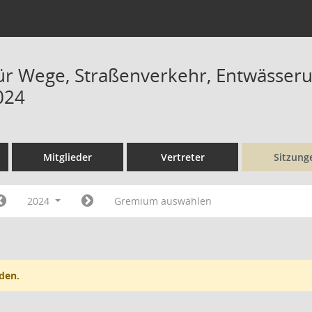
ür Wege, Straßenverkehr, Entwässer
024
Mitglieder
Vertreter
Sitzung
2024
Gremium auswählen
den.