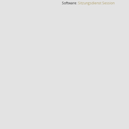
(Wird in
Software:
Sitzungsdienst
Session